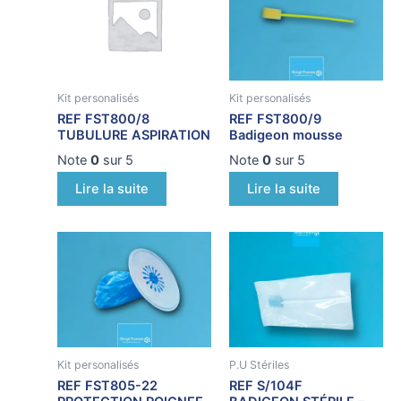
Kit personalisés
Kit personalisés
REF FST800/8
REF FST800/9
TUBULURE ASPIRATION
Badigeon mousse
Note
0
sur 5
Note
0
sur 5
Lire la suite
Lire la suite
Kit personalisés
P.U Stériles
REF FST805-22
REF S/104F