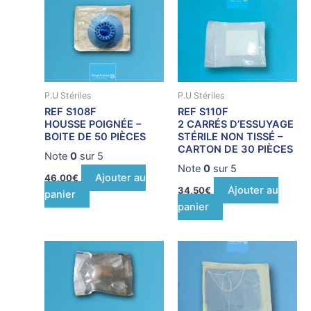
P.U Stériles
P.U Stériles
REF S108F
REF S110F
HOUSSE POIGNÉE –
2 CARRÉS D’ESSUYAGE
BOITE DE 50 PIÈCES
STÉRILE NON TISSÉ –
CARTON DE 30 PIÈCES
Note
0
sur 5
Note
0
sur 5
Ajouter au
46,00
€
Ajouter au
34,50
€
panier
panier