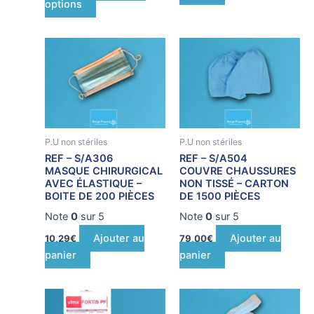
options
du
produit
P.U non stériles
P.U non stériles
REF – S/A306
REF – S/A504
MASQUE CHIRURGICAL
COUVRE CHAUSSURES
AVEC ÉLASTIQUE –
NON TISSÉ – CARTON
BOITE DE 200 PIÈCES
DE 1500 PIÈCES
Note
0
sur 5
Note
0
sur 5
Ajouter au
Ajouter au
10,29
€
79,00
€
panier
panier
Ce
produit