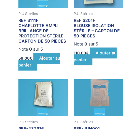
P.U Stériles
P.U Stériles
REF S111F
REF S201F
CHARLOTTE AMPLI
BLOUSE ISOLATION
BRILLANCE DE
STÉRILE – CARTON DE
PROTECTION STÉRILE –
50 PIÈCES
CARTON DE 50 PIÈCES
Note
0
sur 5
Note
0
sur 5
Ajouter au
110,00
€
Ajouter au
56,00
€
panier
panier
Plage
Ce
de
produit
prix :
124,50€
a
à
plusieurs
156,00€
variations.
Les
P.U Stériles
P.U Stériles
options
REF-432916
REF-JUN001