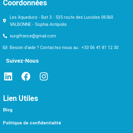
Coordonnées
Les Aqueducs - Bat 3 - 535 route des Lucioles 06560
VALBONNE - Sophia Antipolis
surgifrance@gmail.com
Besoin d'aide ? Contactez-nous au : +33 06 41 81 12 30
Suivez-Nous
L
F
I
i
a
n
n
c
s
Lien Utiles
k
e
t
e
b
a
Blog
d
o
g
Politique de confidentialité
i
o
r