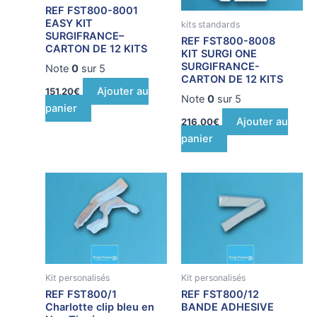
REF FST800-8001
EASY KIT
kits standards
SURGIFRANCE–
REF FST800-8008
CARTON DE 12 KITS
KIT SURGI ONE
SURGIFRANCE-
Note
0
sur 5
CARTON DE 12 KITS
Ajouter au
151,20
€
Note
0
sur 5
panier
Ajouter au
216,00
€
panier
Kit personalisés
Kit personalisés
REF FST800/1
REF FST800/12
Charlotte clip bleu en
BANDE ADHESIVE