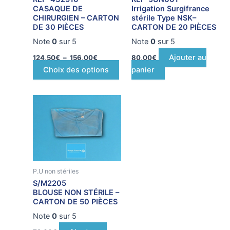
peuvent
CASAQUE DE
Irrigation Surgifrance
être
CHIRURGIEN – CARTON
stérile Type NSK–
DE 30 PIÈCES
CARTON DE 20 PIÈCES
choisies
sur
Note
0
sur 5
Note
0
sur 5
la
Ajouter au
124,50
€
–
156,00
€
80,00
€
page
Choix des options
panier
du
produit
P.U non stériles
S/M2205
BLOUSE NON STÉRILE –
CARTON DE 50 PIÈCES
Note
0
sur 5