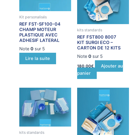
Kit personalisés
REF FST-SF100-04
CHAMP MOTEUR
kits standards
PLASTIQUE AVEC
REF FST800 8007
ADHESIF LATERAL
KIT SURGI ECO –
CARTON DE 12 KITS
Note
0
sur 5
Note
0
sur 5
Lire la suite
Ajouter au
180,00
€
panier
kits standards