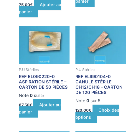
panier
Ajouter au
75,00
€
panier
Ce
produit
a
plusieurs
variations.
Les
P.U Stériles
P.U Stériles
options
REF EL090220-0
REF EL990104-0
peuvent
ASPIRATION STÉRILE –
CANULE STÉRILE
être
CARTON DE 50 PIÈCES
CH12/CH18 – CARTON
DE 120 PIÈCES
choisies
Note
0
sur 5
sur
Note
0
sur 5
Ajouter au
87,50
€
la
Choix des
120,00
€
panier
page
options
du
produit