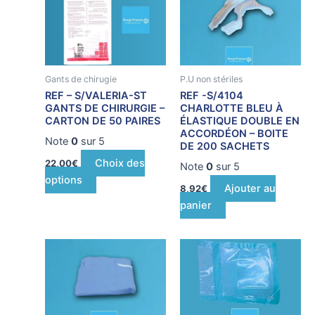
a
plusieurs
variations.
Les
Gants de chirugie
P.U non stériles
options
REF – S/VALERIA-ST
REF -S/4104
peuvent
GANTS DE CHIRURGIE –
CHARLOTTE BLEU À
être
CARTON DE 50 PAIRES
ÉLASTIQUE DOUBLE EN
ACCORDÉON – BOITE
choisies
Note
0
sur 5
DE 200 SACHETS
sur
Choix des
22,00
€
Note
0
sur 5
la
options
page
Ajouter au
8,92
€
du
panier
produit