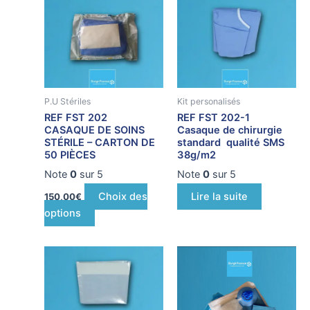
Ce
produit
a
plusieurs
variations.
Les
P.U Stériles
Kit personalisés
options
REF FST 202
REF FST 202-1
peuvent
CASAQUE DE SOINS
Casaque de chirurgie
être
STÉRILE – CARTON DE
standard qualité SMS
50 PIÈCES
38g/m2
choisies
sur
Note
0
sur 5
Note
0
sur 5
la
Choix des
Lire la suite
150,00
€
page
options
du
produit