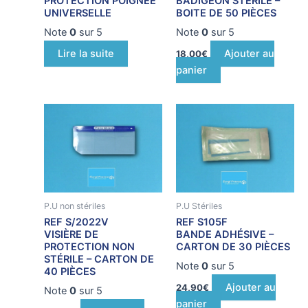
PROTECTION POIGNEE
BADIGEON STÉRILE –
UNIVERSELLE
BOITE DE 50 PIÈCES
Note
0
sur 5
Note
0
sur 5
Lire la suite
Ajouter au
18,00
€
panier
P.U non stériles
P.U Stériles
REF S/2022V
REF S105F
VISIÈRE DE
BANDE ADHÉSIVE –
PROTECTION NON
CARTON DE 30 PIÈCES
STÉRILE – CARTON DE
Note
0
sur 5
40 PIÈCES
Ajouter au
24,90
€
Note
0
sur 5
panier