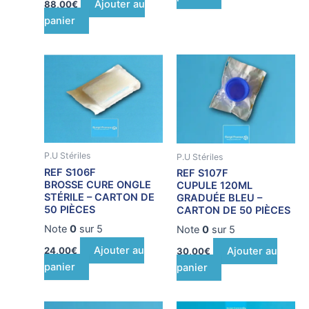
Ajouter au
88,00
€
panier
P.U Stériles
P.U Stériles
REF S106F
REF S107F
BROSSE CURE ONGLE
CUPULE 120ML
STÉRILE – CARTON DE
GRADUÉE BLEU –
50 PIÈCES
CARTON DE 50 PIÈCES
Note
0
sur 5
Note
0
sur 5
Ajouter au
24,00
€
Ajouter au
30,00
€
panier
panier