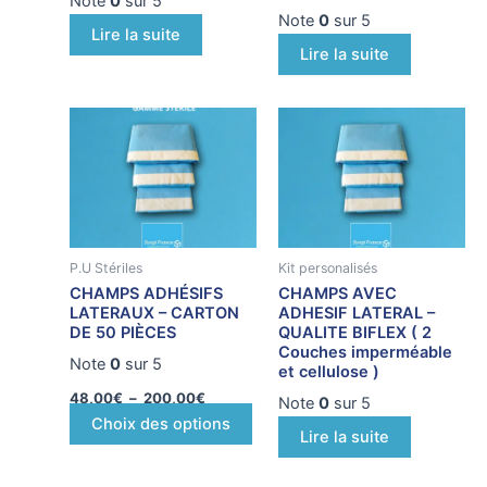
Je profite !
Note
0
sur 5
Note
0
sur 5
Lire la suite
Lire la suite
Plage
Ce
de
produit
prix :
L'EXPERIENCE A
48,00€
a
à
plusieurs
VOTRE ECOUTE
200,00€
variations.
Les
P.U Stériles
Kit personalisés
options
CHAMPS ADHÉSIFS
CHAMPS AVEC
peuvent
LATERAUX – CARTON
ADHESIF LATERAL –
être
DE 50 PIÈCES
QUALITE BIFLEX ( 2
Couches imperméable
choisies
Note
0
sur 5
et cellulose )
sur
48,00
€
–
200,00
€
Note
0
sur 5
la
Choix des options
page
Lire la suite
du
produit