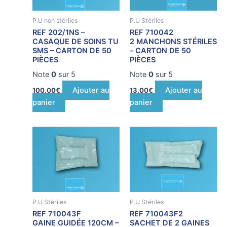
P.U non stériles
P.U Stériles
REF 202/1NS –
REF 710042
CASAQUE DE SOINS TU
2 MANCHONS STÉRILES
SMS – CARTON DE 50
– CARTON DE 50
PIÈCES
PIÈCES
Note
0
sur 5
Note
0
sur 5
Ajouter au
Ajouter au
100,00
€
13,00
€
panier
panier
P.U Stériles
P.U Stériles
REF 710043F
REF 710043F2
GAINE GUIDÉE 120CM –
SACHET DE 2 GAINES