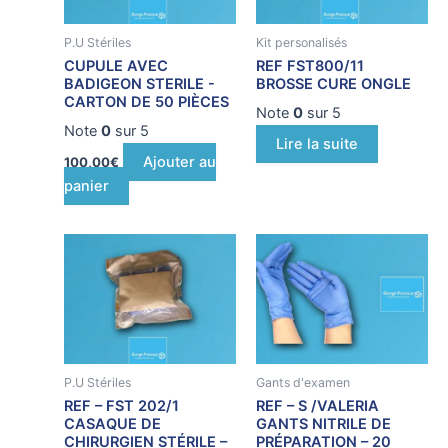
P.U Stériles
Kit personalisés
CUPULE AVEC
REF FST800/11
BADIGEON STERILE -
BROSSE CURE ONGLE
CARTON DE 50 PIÈCES
Note
0
sur 5
Note
0
sur 5
Lire la suite
Ajouter au
100,00
€
panier
Ce
Ce
produit
produit
a
a
plusieurs
plusieurs
variations.
variations.
Les
Les
P.U Stériles
Gants d'examen
options
options
REF – FST 202/1
REF – S /VALERIA
peuvent
peuvent
CASAQUE DE
GANTS NITRILE DE
être
être
CHIRURGIEN STÉRILE –
PRÉPARATION – 20