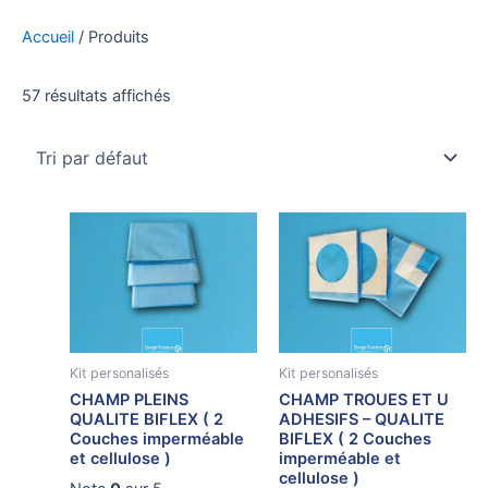
Aller
Accueil
/ Produits
au
contenu
57 résultats affichés
VOTRE KIT
PERSONNALISÉ
AU MEILLEUR
Kit personalisés
Kit personalisés
PRIX
CHAMP PLEINS
CHAMP TROUES ET U
QUALITE BIFLEX ( 2
ADHESIFS – QUALITE
Couches imperméable
BIFLEX ( 2 Couches
et cellulose )
imperméable et
cellulose )