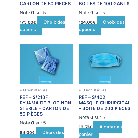
CARTON DE 50 PIÈCES
BOITES DE 100 GANTS
choisies
choisies
sur
sur
Note
0
sur 5
Note
0
sur 5
la
la
Choix des
Choix des
175,00
€
124,00
€
page
page
options
options
du
du
produit
produit
Ce
produit
a
plusieurs
variations.
Les
P.U non stériles
P.U non stériles
options
REF – S/210F
REF – S/402
peuvent
PYJAMA DE BLOC NON
MASQUE CHIRURGICAL
être
STÉRILE – CARTON DE
– BOITE DE 200 PIÈCES
50 PIÈCES
choisies
Note
0
sur 5
sur
Note
0
sur 5
Ajouter au
12,52
€
la
Choix des
84,00
€
panier
page