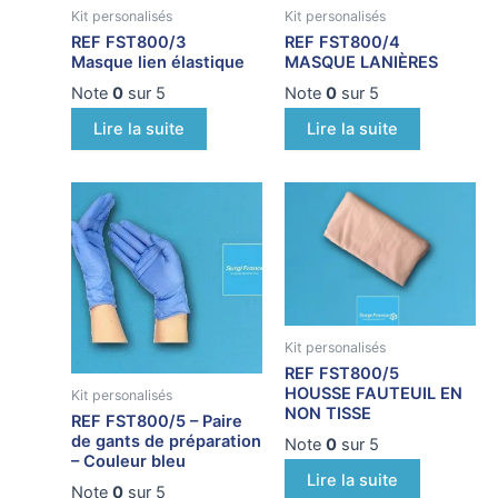
Kit personalisés
Kit personalisés
REF FST800/3
REF FST800/4
Masque lien élastique
MASQUE LANIÈRES
Note
0
sur 5
Note
0
sur 5
Lire la suite
Lire la suite
Kit personalisés
REF FST800/5
HOUSSE FAUTEUIL EN
Kit personalisés
NON TISSE
REF FST800/5 – Paire
de gants de préparation
Note
0
sur 5
– Couleur bleu
Lire la suite
Note
0
sur 5