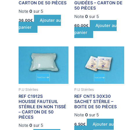
CARTON DE 50 PIÈCES
GUIDÉES – CARTON DE
50 PIÈCES
Note
0
sur 5
Note
0
sur 5
Ajouter au
36,00
€
Ajouter au
60,00
€
panier
panier
P.U Stériles
P.U Stériles
REF C1912S
REF CNTS 30X30
HOUSSE FAUTEUIL
SACHET STÉRILE –
STÉRILE EN NON TISSÉ
BOITE DE 50 PIÈCES
– CARTON DE 50
Note
0
sur 5
PIÈCES
Ajouter au
6,50
€
Note
0
sur 5