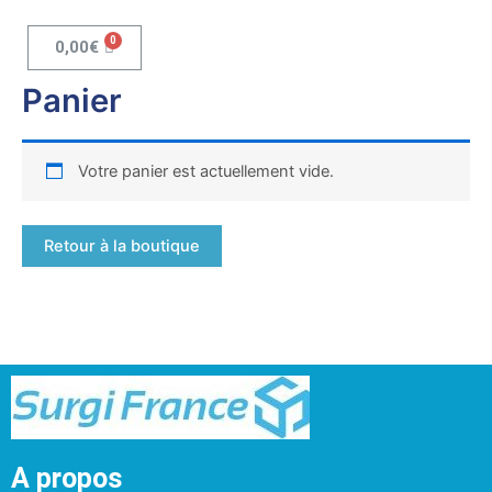
Je profite !
0,00
€
Panier
Votre panier est actuellement vide.
L'EXPERIENCE A
VOTRE ECOUTE
Retour à la boutique
A propos