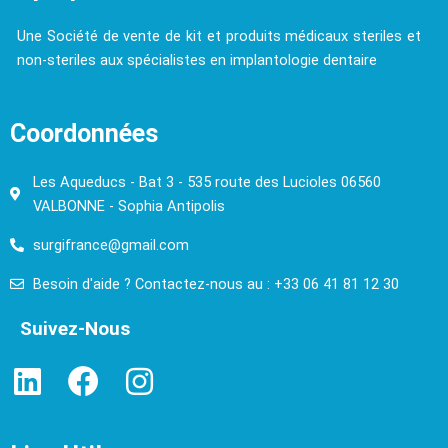
Une Société de vente de kit et produits médicaux steriles et
non-steriles aux spécialistes en implantologie dentaire
Coordonnées
Les Aqueducs - Bat 3 - 535 route des Lucioles 06560
VALBONNE - Sophia Antipolis
surgifrance@gmail.com
Besoin d'aide ? Contactez-nous au : +33 06 41 81 12 30
Suivez-Nous
L
F
I
i
a
n
n
c
s