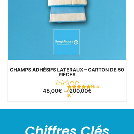
CHAMPS ADHÉSIFS LATERAUX – CARTON DE 50
PIÈCES
Note
48,00
€
–
200,00
€
0
sur
5
Chiffres Clés