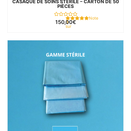
CASAQUE DE SOINS STÉRILE – CARTON DE 50
PIÈCES
Note
150,00
€
0
sur
5
Plage
de
prix :
30,00€
à
163,00€
Ce produit a plusieurs variations. Les options peuvent être choisies sur la page du produit