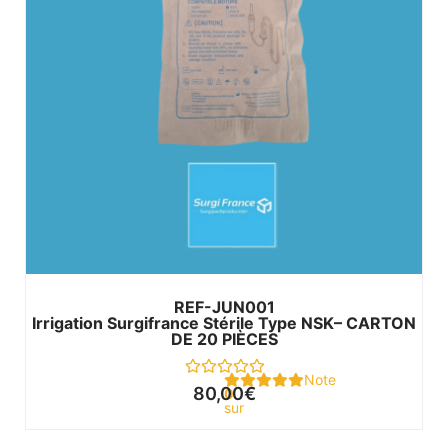
REF-JUN001
Irrigation Surgifrance Stérile Type NSK– CARTON
DE 20 PIÈCES
Note
80,00
€
0
sur
5