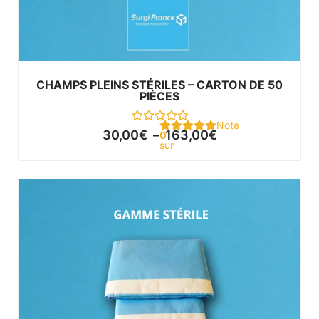
CHAMPS PLEINS STÉRILES – CARTON DE 50
PIÈCES
Note
30,00
€
–
163,00
€
0
sur
5
Plage
de
prix :
48,00€
à
200,00€
Ce produit a plusieurs variations. Les options peuvent être choisies sur la page du produit